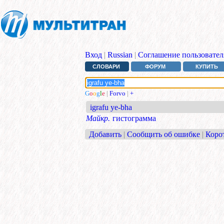
Вход
|
Russian
|
Соглашение пользовател
СЛОВАРИ
ФОРУМ
КУПИТЬ
G
o
o
g
l
e
|
Forvo
|
+
igrafu ye-bha
Майкр.
гистограмма
Добавить
|
Сообщить об ошибке
|
Коро