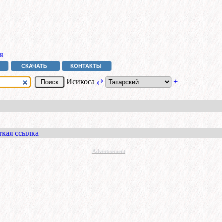
я
СКАЧАТЬ
КОНТАКТЫ
Исикоса
⇄
+
ткая ссылка
Advertisement