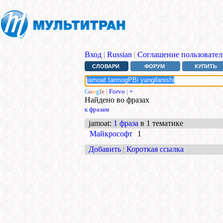
Вход
|
Russian
|
Соглашение пользовател
СЛОВАРИ
ФОРУМ
КУПИТЬ
G
o
o
g
l
e
|
Forvo
|
+
Найдено во фразах
к фразам
jamoat
:
1 фраза
в 1 тематике
Майкрософт
1
Добавить
|
Короткая ссылка