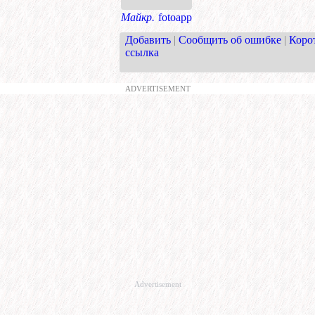
Майкр.
fotoapp
Добавить
|
Сообщить об ошибке
|
Коро
ссылка
ADVERTISEMENT
Advertisement