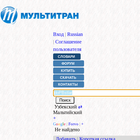
Вход
|
Russian
|
Соглашение
пользователя
СЛОВАРИ
ФОРУМ
КУПИТЬ
СКАЧАТЬ
КОНТАКТЫ
Узбекский
⇄
Мальтийский
+
G
o
o
g
l
e
|
Forvo
|
+
Не найдено
Добавить
|
Короткая ссылка