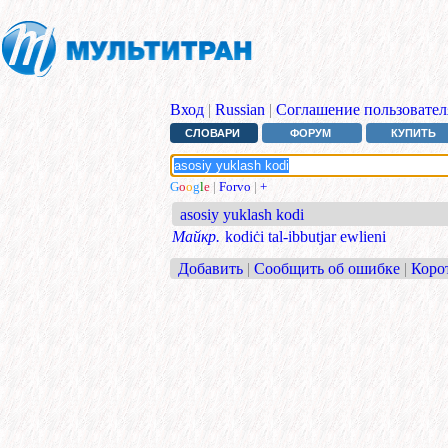
Вход
|
Russian
|
Соглашение пользовател
СЛОВАРИ
ФОРУМ
КУПИТЬ
G
o
o
g
l
e
|
Forvo
|
+
asosiy yuklash kodi
Майкр.
kodiċi tal-ibbutjar ewlieni
Добавить
|
Сообщить об ошибке
|
Коро