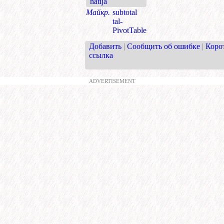
natija
Майкр.
subtotal
tal-
PivotTable
Добавить
|
Сообщить об ошибке
|
Коро
ссылка
ADVERTISEMENT