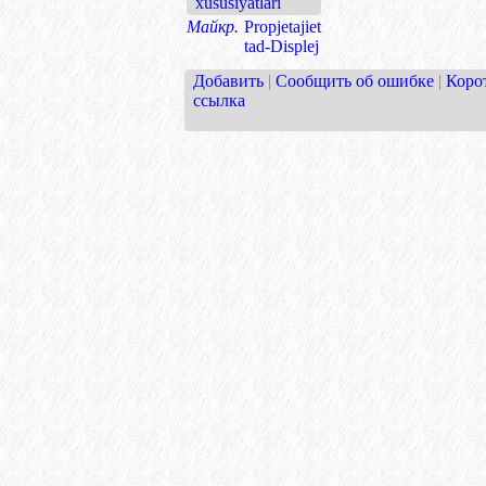
xususiyatlari
Майкр.
Propjetajiet
tad-Displej
Добавить
|
Сообщить об ошибке
|
Коро
ссылка