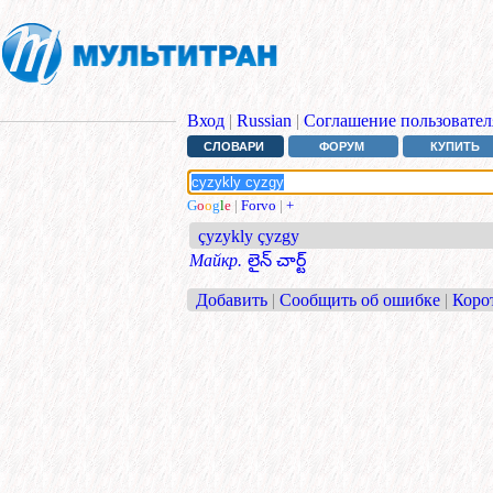
Вход
|
Russian
|
Соглашение пользовател
СЛОВАРИ
ФОРУМ
КУПИТЬ
G
o
o
g
l
e
|
Forvo
|
+
çyzykly çyzgy
Майкр.
లైన్ చార్ట్
Добавить
|
Сообщить об ошибке
|
Коро