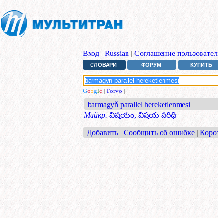
Вход
|
Russian
|
Соглашение пользовател
СЛОВАРИ
ФОРУМ
КУПИТЬ
G
o
o
g
l
e
|
Forvo
|
+
barmagyň parallel hereketlenmesi
Майкр.
విషయం, విషయ పరిధి
Добавить
|
Сообщить об ошибке
|
Коро