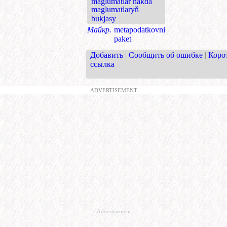
maglumatlar hakda
maglumatlaryň
bukjasy
Майкр.
metapodatkovni
paket
Добавить
|
Сообщить об ошибке
|
Коро
ссылка
ADVERTISEMENT
Advertisement