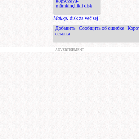
köpsessiýa-
mümkinçilikli disk
Майкр.
disk za več sej
Добавить
|
Сообщить об ошибке
|
Коро
ссылка
ADVERTISEMENT