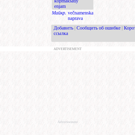
köpmaksatly
enjam
Майкр.
večnamenska
naprava
Добавить
|
Сообщить об ошибке
|
Коро
ссылка
ADVERTISEMENT
Advertisement