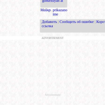
görkezilýän at
Майкр.
prikazano
ime
Добавить
|
Сообщить об ошибке
|
Коро
ссылка
ADVERTISEMENT
Advertisement