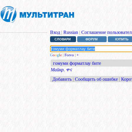
Вход
|
Russian
|
Соглашение пользовател
СЛОВАРИ
ФОРУМ
КУПИТЬ
G
o
o
g
l
e
|
Forvo
|
+
гомуми форматлау бите
Майкр.
ዋና
Добавить
|
Сообщить об ошибке
|
Коро