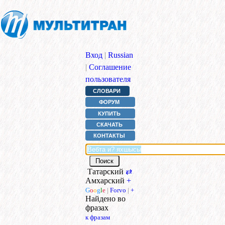
Вход
|
Russian
|
Соглашение
пользователя
СЛОВАРИ
ФОРУМ
КУПИТЬ
СКАЧАТЬ
КОНТАКТЫ
Татарский
⇄
Амхарский
+
G
o
o
g
l
e
|
Forvo
|
+
Найдено во
фразах
к фразам