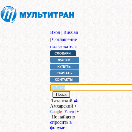
Вход
|
Russian
|
Соглашение
пользователя
СЛОВАРИ
ФОРУМ
КУПИТЬ
СКАЧАТЬ
КОНТАКТЫ
Татарский
⇄
Амхарский
+
G
o
o
g
l
e
|
Forvo
|
+
Не найдено
спросить в
форуме