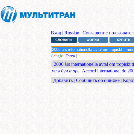
Вход
|
Russian
|
Соглашение пользовател
СЛОВАРИ
ФОРУМ
КУПИТЬ
G
o
o
g
l
e
|
Forvo
|
+
2006 års internationella avtal om tropiskt 
междун.торг.
Accord international de 200
Добавить
|
Сообщить об ошибке
|
Коро