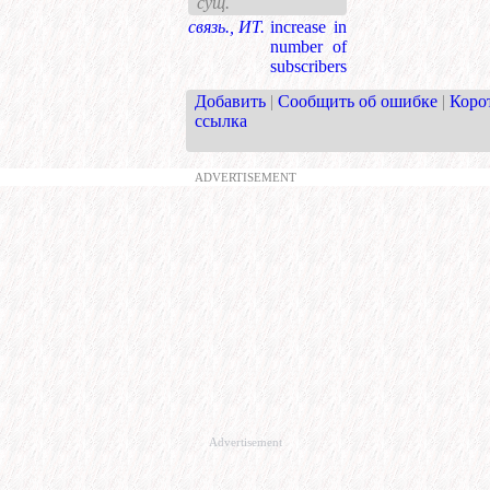
сущ.
связь., ИТ.
increase in
number of
subscribers
Добавить
|
Сообщить об ошибке
|
Коро
ссылка
ADVERTISEMENT
Advertisement