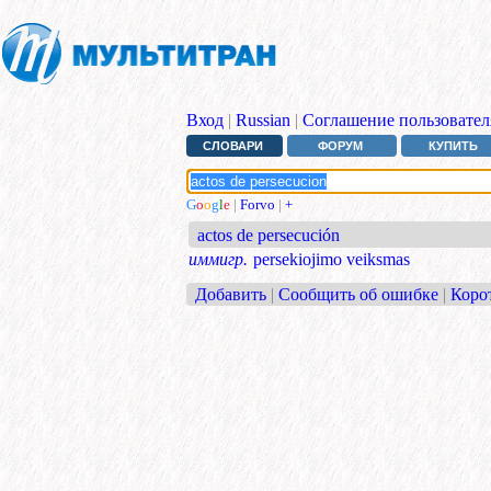
Вход
|
Russian
|
Соглашение пользовател
СЛОВАРИ
ФОРУМ
КУПИТЬ
G
o
o
g
l
e
|
Forvo
|
+
actos de persecución
иммигр.
persekiojimo veiksmas
Добавить
|
Сообщить об ошибке
|
Коро