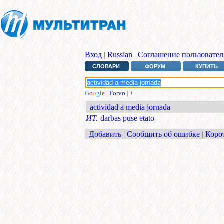
Вход
|
Russian
|
Соглашение пользовател
СЛОВАРИ
ФОРУМ
КУПИТЬ
G
o
o
g
l
e
|
Forvo
|
+
actividad a media jornada
ИТ.
darbas puse etato
Добавить
|
Сообщить об ошибке
|
Коро