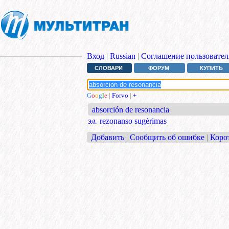
Вход
|
Russian
|
Соглашение пользовател
СЛОВАРИ
ФОРУМ
КУПИТЬ
G
o
o
g
l
e
|
Forvo
|
+
absorción de resonancia
эл.
rezonanso sugėrimas
Добавить
|
Сообщить об ошибке
|
Коро