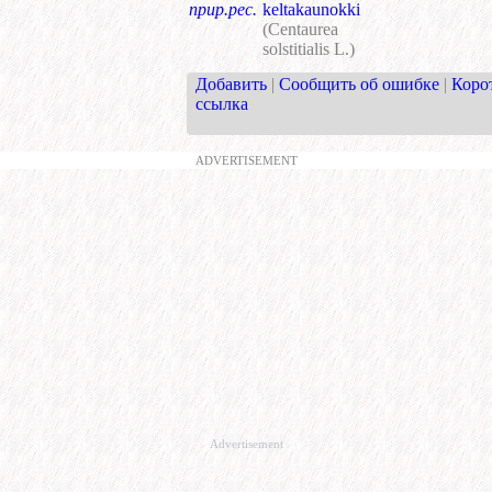
прир.рес.
keltakaunokki
(Centaurea
solstitialis L.)
Добавить
|
Сообщить об ошибке
|
Коро
ссылка
ADVERTISEMENT
Advertisement