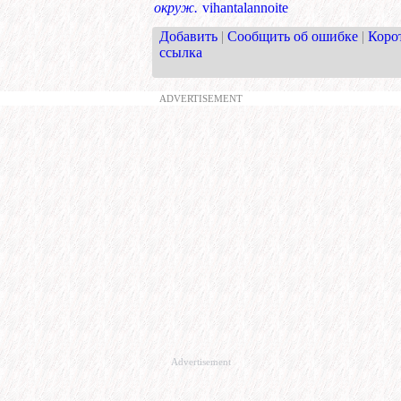
окруж.
vihantalannoite
Добавить
|
Сообщить об ошибке
|
Коро
ссылка
ADVERTISEMENT
Advertisement