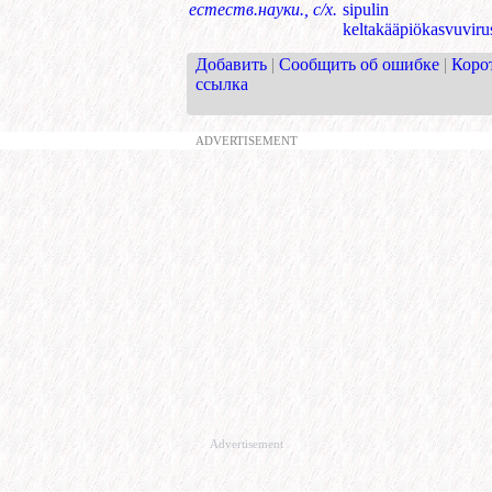
естеств.науки., с/х.
sipulin
keltakääpiökasvuviru
Добавить
|
Сообщить об ошибке
|
Коро
ссылка
ADVERTISEMENT
Advertisement