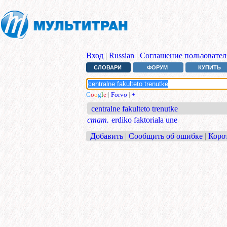
Вход
|
Russian
|
Соглашение пользовател
СЛОВАРИ
ФОРУМ
КУПИТЬ
G
o
o
g
l
e
|
Forvo
|
+
centralne fakulteto trenutke
стат.
erdiko faktoriala une
Добавить
|
Сообщить об ошибке
|
Коро