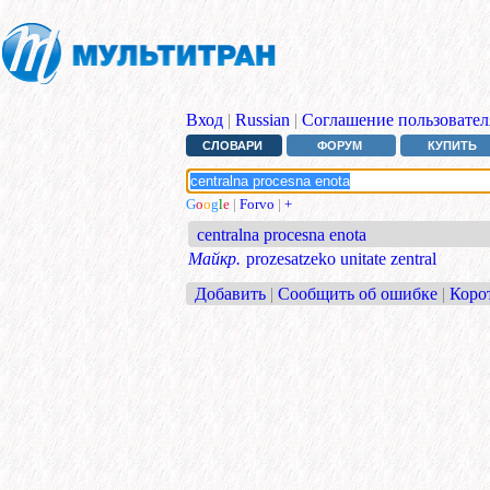
Вход
|
Russian
|
Соглашение пользовател
СЛОВАРИ
ФОРУМ
КУПИТЬ
G
o
o
g
l
e
|
Forvo
|
+
centralna procesna enota
Майкр.
prozesatzeko unitate zentral
Добавить
|
Сообщить об ошибке
|
Коро