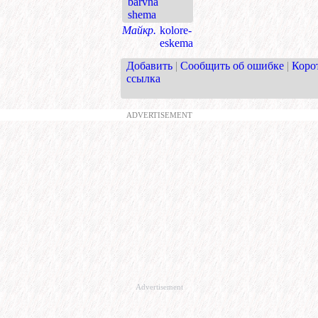
barvna
shema
Майкр.
kolore-
eskema
Добавить
|
Сообщить об ошибке
|
Коро
ссылка
ADVERTISEMENT
Advertisement