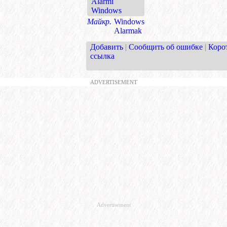
Alarmi
Windows
Майкр.
Windows
Alarmak
Добавить
|
Сообщить об ошибке
|
Коро
ссылка
ADVERTISEMENT
Advertisement