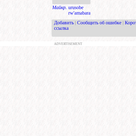
Майкр.
urusobe
rw'amabara
Добавить
|
Сообщить об ошибке
|
Коро
ссылка
ADVERTISEMENT