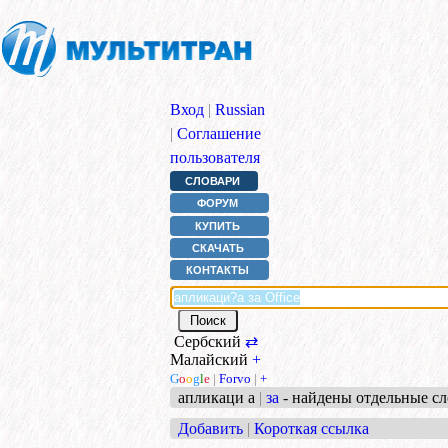
Вход
|
Russian
|
Соглашение
пользователя
СЛОВАРИ
ФОРУМ
КУПИТЬ
СКАЧАТЬ
КОНТАКТЫ
Сербский
⇄
Малайский
+
G
o
o
g
l
e
|
Forvo
|
+
апликаци а
|
за
- найдены отдельные сл
Добавить
|
Короткая ссылка