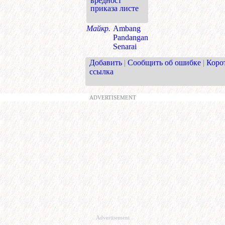
вредност
приказа листе
Майкр.
Ambang
Pandangan
Senarai
Добавить
|
Сообщить об ошибке
|
Коро
ссылка
ADVERTISEMENT
Advertisement