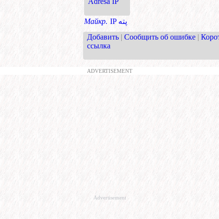
Adresă IP
Майкр.
IP پته
Добавить
|
Сообщить об ошибке
|
Коро
ссылка
ADVERTISEMENT
Advertisement