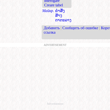
interogare
Creare tabel
Майкр.
ຄຳສັ່ງ
ສ້າງ
ຕາຕະລາງ
Добавить
|
Сообщить об ошибке
|
Коро
ссылка
ADVERTISEMENT
Advertisement