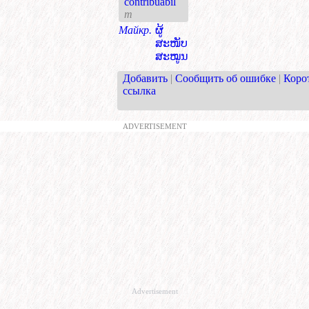
contribuábil
m
Майкр.
ຜູ້
ສະໜັບ
ສະໝູນ
Добавить
|
Сообщить об ошибке
|
Коро
ссылка
ADVERTISEMENT
Advertisement