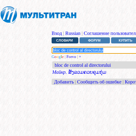
Вход
|
Russian
|
Соглашение пользовател
СЛОВАРИ
ФОРУМ
КУПИТЬ
G
o
o
g
l
e
|
Forvo
|
+
bloc de control al directorului
Майкр.
ສັງລວມຄວບຄຸມກຸ່ມ
Добавить
|
Сообщить об ошибке
|
Коро