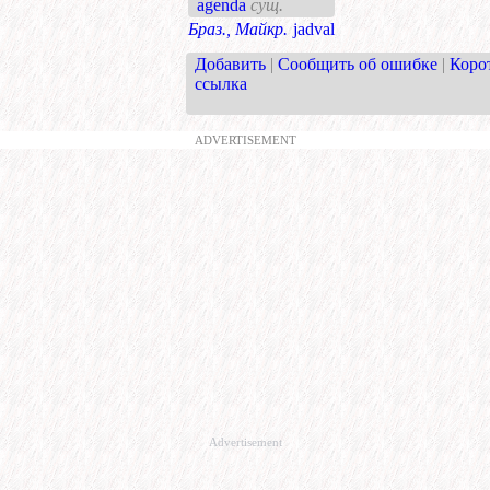
agenda
сущ.
Браз., Майкр.
jadval
Добавить
|
Сообщить об ошибке
|
Коро
ссылка
ADVERTISEMENT
Advertisement