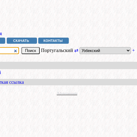
я
СКАЧАТЬ
КОНТАКТЫ
Португальский
⇄
+
i
ткая ссылка
Advertisement