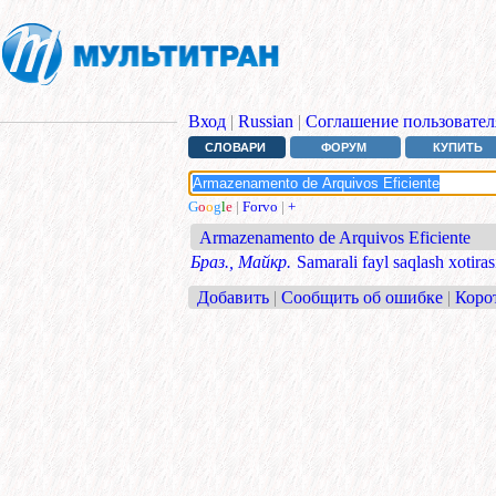
Вход
|
Russian
|
Соглашение пользовател
СЛОВАРИ
ФОРУМ
КУПИТЬ
G
o
o
g
l
e
|
Forvo
|
+
Armazenamento de Arquivos Eficiente
Браз., Майкр.
Samarali fayl saqlash xotiras
Добавить
|
Сообщить об ошибке
|
Коро