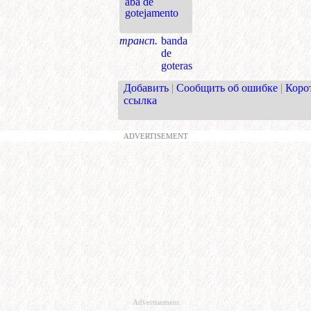
aba de
gotejamento
трансп.
banda
de
goteras
Добавить
|
Сообщить об ошибке
|
Коро
ссылка
ADVERTISEMENT
Advertisement