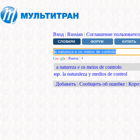
Вход
|
Russian
|
Соглашение пользовател
СЛОВАРИ
ФОРУМ
КУПИТЬ
G
o
o
g
l
e
|
Forvo
|
+
a natureza e os meios de controlo
юр.
la naturaleza y medios de control
Добавить
|
Сообщить об ошибке
|
Коро