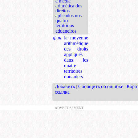
a média
aritmética dos
direitos
aplicados nos
quatro
territórios
aduaneiros
фин.
la moyenne
arithmétique
des droits
appliqués
dans les
quatre
territoires
douaniers
Добавить
|
Сообщить об ошибке
|
Коро
ссылка
ADVERTISEMENT