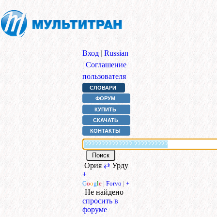
Вход
|
Russian
|
Соглашение
пользователя
СЛОВАРИ
ФОРУМ
КУПИТЬ
СКАЧАТЬ
КОНТАКТЫ
Ория
⇄
Урду
+
G
o
o
g
l
e
|
Forvo
|
+
Не найдено
спросить в
форуме