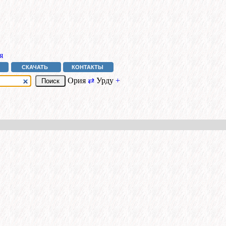
я
СКАЧАТЬ
КОНТАКТЫ
Ория
⇄
Урду
+