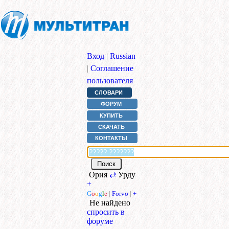
Вход
|
Russian
|
Соглашение
пользователя
СЛОВАРИ
ФОРУМ
КУПИТЬ
СКАЧАТЬ
КОНТАКТЫ
Ория
⇄
Урду
+
G
o
o
g
l
e
|
Forvo
|
+
Не найдено
спросить в
форуме