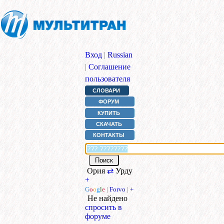
Вход
|
Russian
|
Соглашение
пользователя
СЛОВАРИ
ФОРУМ
КУПИТЬ
СКАЧАТЬ
КОНТАКТЫ
Ория
⇄
Урду
+
G
o
o
g
l
e
|
Forvo
|
+
Не найдено
спросить в
форуме