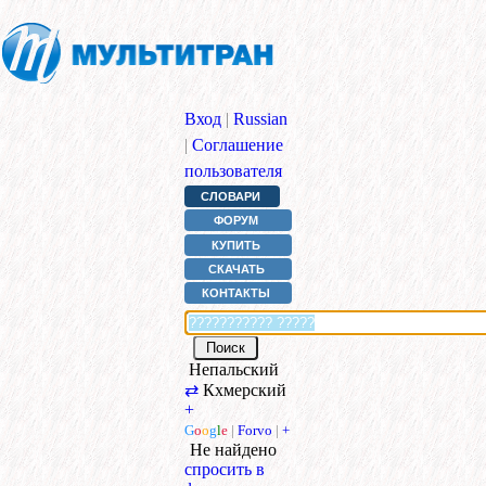
Вход
|
Russian
|
Соглашение
пользователя
СЛОВАРИ
ФОРУМ
КУПИТЬ
СКАЧАТЬ
КОНТАКТЫ
Непальский
⇄
Кхмерский
+
G
o
o
g
l
e
|
Forvo
|
+
Не найдено
спросить в