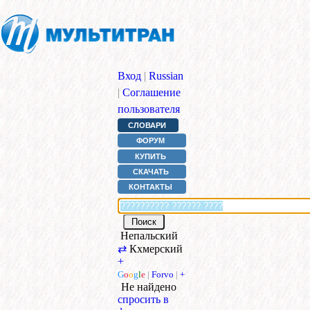
Вход
|
Russian
|
Соглашение
пользователя
СЛОВАРИ
ФОРУМ
КУПИТЬ
СКАЧАТЬ
КОНТАКТЫ
Непальский
⇄
Кхмерский
+
G
o
o
g
l
e
|
Forvo
|
+
Не найдено
спросить в