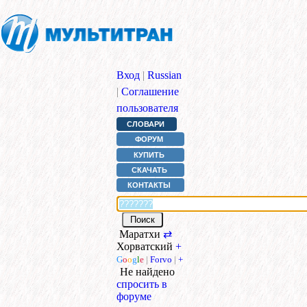
Вход
|
Russian
|
Соглашение
пользователя
СЛОВАРИ
ФОРУМ
КУПИТЬ
СКАЧАТЬ
КОНТАКТЫ
Маратхи
⇄
Хорватский
+
G
o
o
g
l
e
|
Forvo
|
+
Не найдено
спросить в
форуме