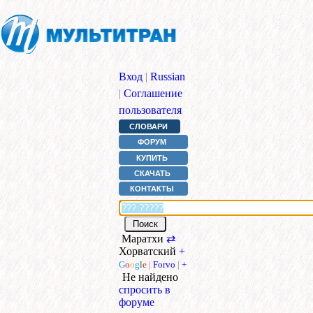
Вход
|
Russian
|
Соглашение
пользователя
СЛОВАРИ
ФОРУМ
КУПИТЬ
СКАЧАТЬ
КОНТАКТЫ
Маратхи
⇄
Хорватский
+
G
o
o
g
l
e
|
Forvo
|
+
Не найдено
спросить в
форуме