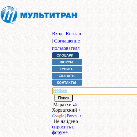
Вход
|
Russian
|
Соглашение
пользователя
СЛОВАРИ
ФОРУМ
КУПИТЬ
СКАЧАТЬ
КОНТАКТЫ
Маратхи
⇄
Хорватский
+
G
o
o
g
l
e
|
Forvo
|
+
Не найдено
спросить в
форуме