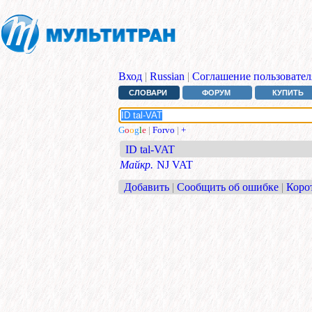
Вход
|
Russian
|
Соглашение пользовател
СЛОВАРИ
ФОРУМ
КУПИТЬ
G
o
o
g
l
e
|
Forvo
|
+
ID tal-VAT
Майкр.
NJ VAT
Добавить
|
Сообщить об ошибке
|
Коро